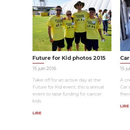
Future for Kid photos 2015
Car
15 juin 2016
15 ju
Take off for an active day at the
A cr
Future for Kid event, this is annual
Car 
event to raise funding for cancer
frien
kids.
LIRE
LIRE