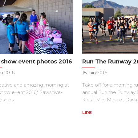
 show event photos 2016
Run The Runway 2
in 2016
15 juin 2016
eative and amazing morning at
Take off for a morning ru
show event 2016/ Pawsitive-
annual Run the Runway 
dships.
Kids 1 Mile Mascot Dash
LIRE