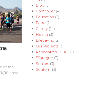
Blog
(5)
Contribuer
(4)
Education
(3)
Food
(2)
Gallery
(14)
Health
(3)
LifeSaving
(2)
Our Projects
(3)
016
Rencontres FEIAC
(1)
S'integrer
(3)
Seniors
(3)
n at the
Soutenir
(3)
5k/10k and